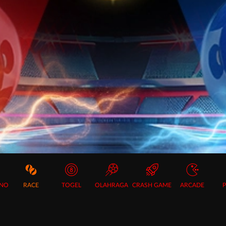
INO
RACE
TOGEL
OLAHRAGA
CRASH GAME
ARCADE