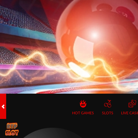
HOT GAMES
SLOTS
LIVE CAS