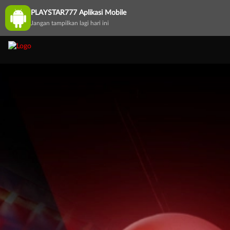
PLAYSTAR777 Aplikasi Mobile
Jangan tampilkan lagi hari ini