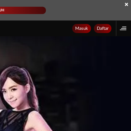
×
UH
Masuk
Daftar