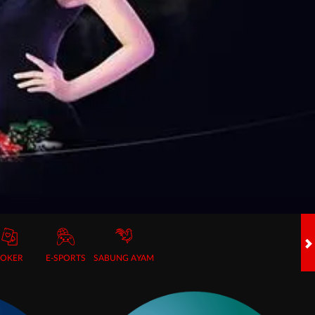
POKER
E-SPORTS
SABUNG AYAM