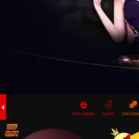
HOT GAMES
SLOTS
LIVE CAS