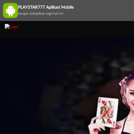
PLAYSTAR777 Aplikasi Mobile
Jangan tampilkan lagi hari ini