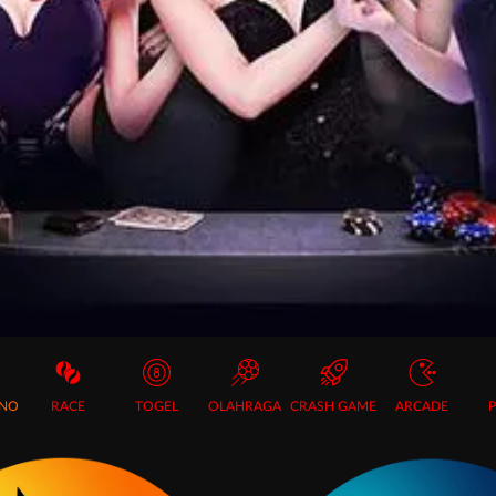
INO
RACE
TOGEL
OLAHRAGA
CRASH GAME
ARCADE