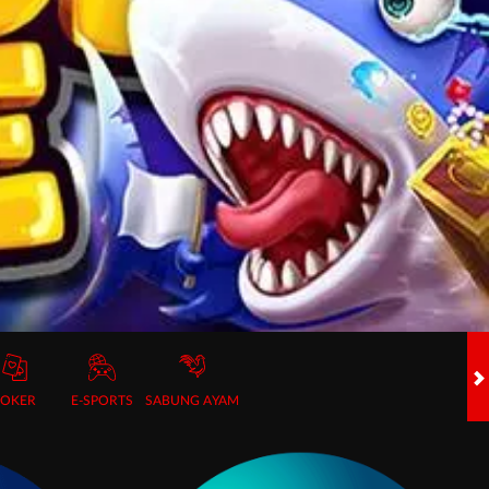
POKER
E-SPORTS
SABUNG AYAM