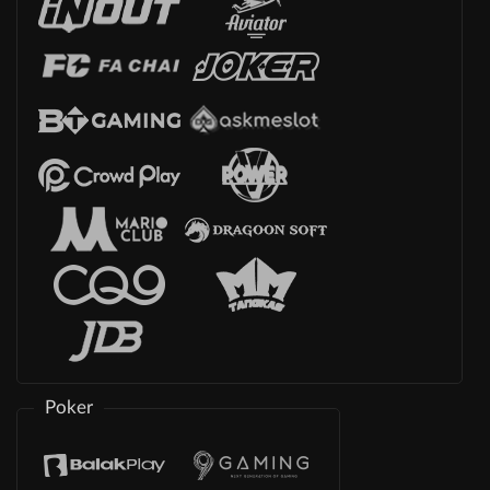
Poker