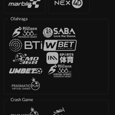
Olahraga
Crash Game