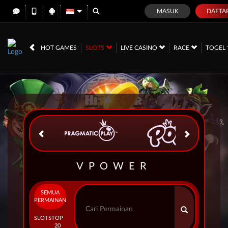
MASUK
DAFTA
IDR
12,745,840,
HOT GAMES
SLOTS
LIVE CASINO
RACE
TOGEL
VPOWER
SEMUA
PERMAINAN
SLOTS
TOP
20