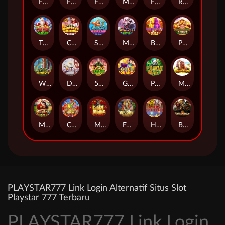
Fire of Route 66
Fire of Rue Royale
Fire of Riverside
Mr.Fido
Fire Wheel
Runaway
TIS The Season
Crazy Restaurant
Sea Realms
Mysterious Witch
Buffalo Gold
Prosperous Lions
Wild Elements
Dollar Eagle
5 Kings
Gold Bonanza
Panda Magic II
Magic Totem
Mystery Of The Orient
Circus
Monkey Slots
Feng Shen
Happy Lantern
Brothers Kingdom
PLAYSTAR777 Link Login Alternatif Situs Slot
Playstar 777 Terbaru
PLAYSTAR777 Link Login