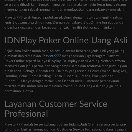
seru yang dihadirkan. Semakin lama bermain maka semakin besar juga peluang
memenangkan sebuah permainan dan mendapatkan uang sebanyak mungkin.
Playstar777 telah tersedia puluhan platform dengan rata-rata memiliki ratusan
jenis Slot yang bisa dimainkan. Dengan banyaknya Slot Online tersebut anda
diberikan kepuasan dan kebebasan untuk memilih slot yang dimainkan.
IDNPlay Poker Online Uang Asli
Sejak lama Poker sudah menjadi satu diantara beberapa jenis Judi yang paling
diminati dan dimainkan.
Playstar777
menghadirkan juga beragam Platform
Poker Online seperti halnya IDNplay, Balakplay dan 9Gaming. Setiap platform
menyediakan jenis permainan yang hampir sama dan tentunya menguntungkan
pihak anda. Sebagai Contoh ada IDNPlay yang tersedia Poker Online Uang Asli,
Domino, Ceme, Ceme Keliling, Capsa, Super10, Omaha, Blackjack dan
Superbull. Hanya dengan melakukan Deposit melalui metode pembayaran
tersedia maka sudah bisa memainkan Poker Online Uang Asli dan juga jenis
permainan lainnya.
Layanan Customer Service
Profesional
Playstar777 sudah berpengalaman dalam bidang Judi Online selama bertahun-
tahun dan berhasil menghadirkan Customer Service Profesional dalam layanan