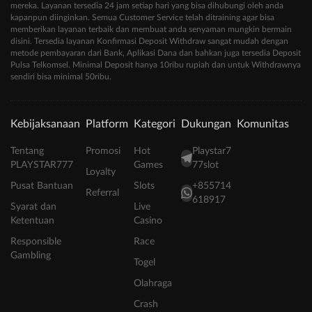
mereka. Layanan tersedia 24 jam setiap hari yang bisa dihubungi oleh anda
kapanpun diinginkan. Semua Customer Service telah ditraining agar bisa
memberikan layanan terbaik dan membuat anda senyaman mungkin bermain
disini. Tersedia layanan Konfirmasi Deposit Withdraw sangat mudah dengan
metode pembayaran dari Bank, Aplikasi Dana dan bahkan juga tersedia Deposit
Pulsa Telkomsel. Minimal Deposit hanya 10ribu rupiah dan untuk Withdrawnya
sendiri bisa minimal 50ribu.
Kebijaksanaan
Platform
Kategori
Dukungan
Komunitas
Tentang
Promosi
Hot
Playstar7
PLAYSTAR777
Games
77slot
Loyalty
Pusat Bantuan
Slots
+855714
Referral
618917
Syarat dan
Live
Ketentuan
Casino
Responsible
Race
Gambling
Togel
Olahraga
Crash