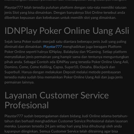
Playstar777 telah tersedia puluhan platform dengan rata-rata memiliki ratusan
jenis Slot yang bisa dimainkan. Dengan banyaknya Slot Online tersebut anda
diberikan kepuasan dan kebebasan untuk memilih slot yang dimainkan.
IDNPlay Poker Online Uang Asli
Sejak lama Poker sudah menjadi satu diantara beberapa jenis Judi yang paling
diminati dan dimainkan.
Playstar777
menghadirkan juga beragam Platform
Poker Online seperti halnya IDNplay, Balakplay dan 9Gaming. Setiap platform
menyediakan jenis permainan yang hampir sama dan tentunya menguntungkan
pihak anda. Sebagai Contoh ada IDNPlay yang tersedia Poker Online Uang Asli,
Domino, Ceme, Ceme Keliling, Capsa, Super10, Omaha, Blackjack dan
Superbull. Hanya dengan melakukan Deposit melalui metode pembayaran
tersedia maka sudah bisa memainkan Poker Online Uang Asli dan juga jenis
permainan lainnya.
Layanan Customer Service
Profesional
Playstar777 sudah berpengalaman dalam bidang Judi Online selama bertahun-
tahun dan berhasil menghadirkan Customer Service Profesional dalam layanan
mereka. Layanan tersedia 24 jam setiap hari yang bisa dihubungi oleh anda
kapanpun diinginkan. Semua Customer Service telah ditraining agar bisa