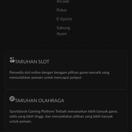
Arcade
Poker
E-Sports
Sabung
Ayam
TARUHAN SLOT
Penyedia slot online dengan beragam pilihan game menarik yang
memudahkan pemain untuk mencapai jackpot
TARUHAN OLAHRAGA
Sportsbook Gaming Platform Terbaik menawarkan lebih banyak game,
odds yang lebih tinggi, dan menyediakan pilihan yang lebih banyak
untuk pemain.