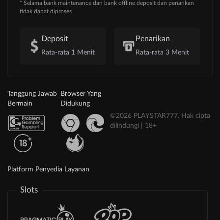
* Selama bank maintenance dan bank offline deposit dan penarikan
tidak dapat diproses
Deposit
Penarikan
Rata-rata 1 Menit
Rata-rata 3 Menit
Tanggung Jawab
Browser Yang
Bermain
Didukung
©2026 PLAYSTAR777. Hak cipta
dilindungi | 18+
Platform Penyedia Layanan
Slots