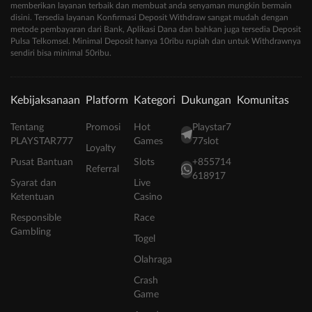
memberikan layanan terbaik dan membuat anda senyaman mungkin bermain
disini. Tersedia layanan Konfirmasi Deposit Withdraw sangat mudah dengan
metode pembayaran dari Bank, Aplikasi Dana dan bahkan juga tersedia Deposit
Pulsa Telkomsel. Minimal Deposit hanya 10ribu rupiah dan untuk Withdrawnya
sendiri bisa minimal 50ribu.
Kebijaksanaan
Platform
Kategori
Dukungan
Komunitas
Tentang
Promosi
Hot
Playstar7
PLAYSTAR777
Games
77slot
Loyalty
Pusat Bantuan
Slots
+855714
Referral
618917
Syarat dan
Live
Ketentuan
Casino
Responsible
Race
Gambling
Togel
Olahraga
Crash
Game