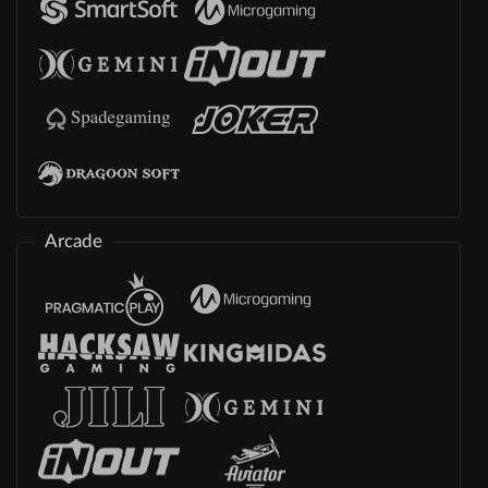
Arcade