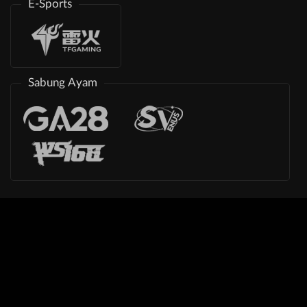
E-Sports
Sabung Ayam