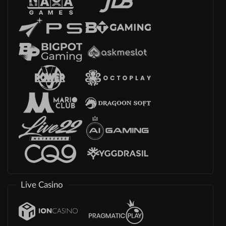
Live Casino