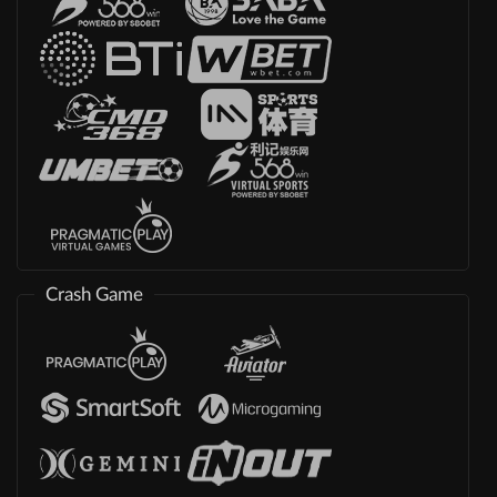
Crash Game