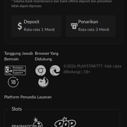
* Selama bank maintenance dan bank offline deposit dan penarikan
tidak dapat diproses
Deposit
Penarikan
Rata-rata 1 Menit
Rata-rata 3 Menit
Tanggung Jawab
Browser Yang
Bermain
Didukung
©2026 PLAYSTAR777. Hak cipta
dilindungi | 18+
Platform Penyedia Layanan
Slots