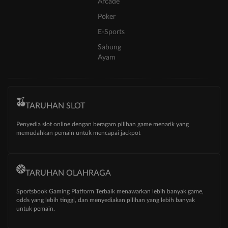
Arcade
Poker
E-Sports
Sabung
Ayam
TARUHAN SLOT
Penyedia slot online dengan beragam pilihan game menarik yang
memudahkan pemain untuk mencapai jackpot
TARUHAN OLAHRAGA
Sportsbook Gaming Platform Terbaik menawarkan lebih banyak game,
odds yang lebih tinggi, dan menyediakan pilihan yang lebih banyak
untuk pemain.