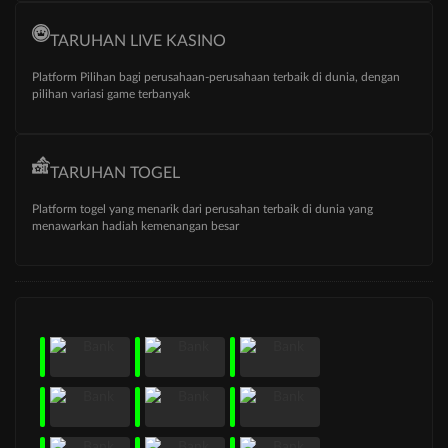
TARUHAN LIVE KASINO
Platform Pilihan bagi perusahaan-perusahaan terbaik di dunia, dengan
pilihan variasi game terbanyak
TARUHAN TOGEL
Platform togel yang menarik dari perusahan terbaik di dunia yang
menawarkan hadiah kemenangan besar