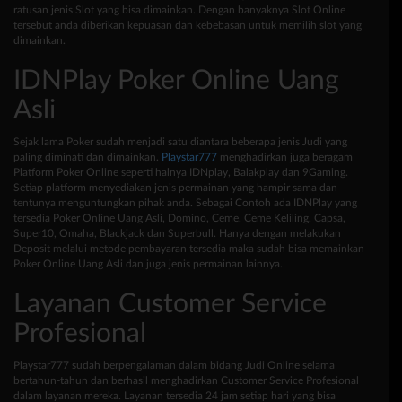
ratusan jenis Slot yang bisa dimainkan. Dengan banyaknya Slot Online
tersebut anda diberikan kepuasan dan kebebasan untuk memilih slot yang
dimainkan.
IDNPlay Poker Online Uang
Asli
Sejak lama Poker sudah menjadi satu diantara beberapa jenis Judi yang
paling diminati dan dimainkan.
Playstar777
menghadirkan juga beragam
Platform Poker Online seperti halnya IDNplay, Balakplay dan 9Gaming.
Setiap platform menyediakan jenis permainan yang hampir sama dan
tentunya menguntungkan pihak anda. Sebagai Contoh ada IDNPlay yang
tersedia Poker Online Uang Asli, Domino, Ceme, Ceme Keliling, Capsa,
Super10, Omaha, Blackjack dan Superbull. Hanya dengan melakukan
Deposit melalui metode pembayaran tersedia maka sudah bisa memainkan
Poker Online Uang Asli dan juga jenis permainan lainnya.
Layanan Customer Service
Profesional
Playstar777 sudah berpengalaman dalam bidang Judi Online selama
bertahun-tahun dan berhasil menghadirkan Customer Service Profesional
dalam layanan mereka. Layanan tersedia 24 jam setiap hari yang bisa