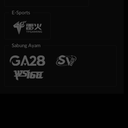
E-Sports
Sabung Ayam