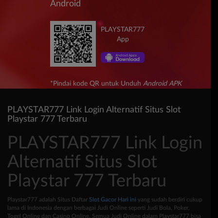
Android
PLAYSTAR777
App
*Pindai kode QR untuk Unduh
Android APK
PLAYSTAR777 Link Login Alternatif Situs Slot
Playstar 777 Terbaru
PLAYSTAR777 Link Login
Alternatif Situs Slot
Playstar 777 Terbaru
Playstar777 adalah Situs Daftar
Slot Gacor Hari ini
yang sudah berdiri cukup
lama di Indonesia dengan berbagai Judi Online seperti Judi Bola, Poker,
Togel Online dan Casino Online. Semua Judi Online dalam Playstar777 bisa