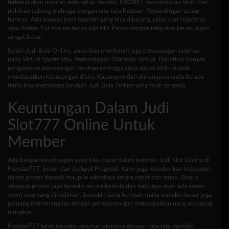
terkenal akan pasaran terlengkap mereka. SBOBET menyediakan lebih dari
puluhan cabang olahraga dengan rata-rata Ratusan Pertandingan setiap
harinya. Ada banyak jenis taruhan yang bisa dipasang yakni dari Handicap
atau Sistem Fur dan tentunya ada Mix Parlay dengan kelipatan keuntungan
sangat besar.
Selain Judi Bola Online, anda bisa menikmati juga pemasangan taruhan
pada Virtual Sports atau Pertandingan Olahraga Virtual. Dapatkan banyak
pengalaman pemasangan taruhan sehingga anda dapat lebih mudah
mendapatkan keuntungan disini. Kapanpun dan dimanapun anda berada
tentu bisa memasang taruhan Judi Bola Online yang telah tersedia.
Keuntungan Dalam Judi
Slot777 Online Untuk
Member
Ada banyak keuntungan yang bisa dapat dalam bermain Judi Slot Online di
Playstar777. Selain dari Jackpot Progresif, Kami juga memberikan ketepatan
dalam proses deposit maupun withdraw secara cepat dan aman. Bonus
ataupun promo juga tersedia secara berkala dan tentunya akan ada event-
event seru yang dihadirkan. Semakin lama bermain maka semakin besar juga
peluang memenangkan sebuah permainan dan mendapatkan uang sebanyak
mungkin.
Playstar777 telah tersedia puluhan platform dengan rata-rata memiliki