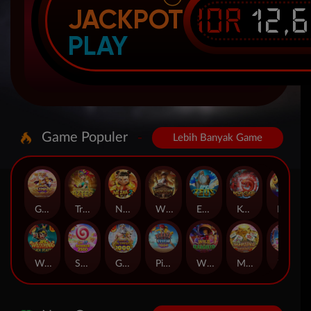
IDR
12,
JACKPOT
PLAY
Game Populer
Lebih Banyak Game
Gates of Olympus POP
Treasures of Aztec
Nezha 2
Wild Bounty Showdown
Epic Ze Zeus
Koi Gate
Mahjong Magic
Wukong - Black Scatter
Sweet Bonanza 2500
Gates of Olympus 1000
Pirate Quest 1000
Wild Bandito
Mahjong Legend
Lucky Neko