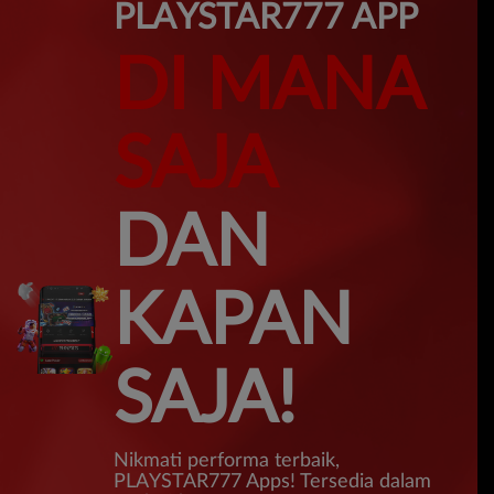
PLAYSTAR777 APP
DI MANA
SAJA
DAN
KAPAN
SAJA!
Nikmati performa terbaik,
PLAYSTAR777 Apps! Tersedia dalam