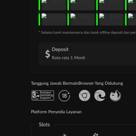
* Selama bank maintenance dan bank offline deposit dan pen
Deposit
Rata-rata 1 Menit
Tanggung Jawab Bermain
Browser Yang Didukung
Platform Penyedia Layanan
Slots