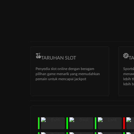
TARUHAN SLOT
T
Penyedia slot online dengan beragam
Sports
pilihan game menarik yang memudahkan
menawa
pemain untuk mencapai jackpot
lebih 
lebih 