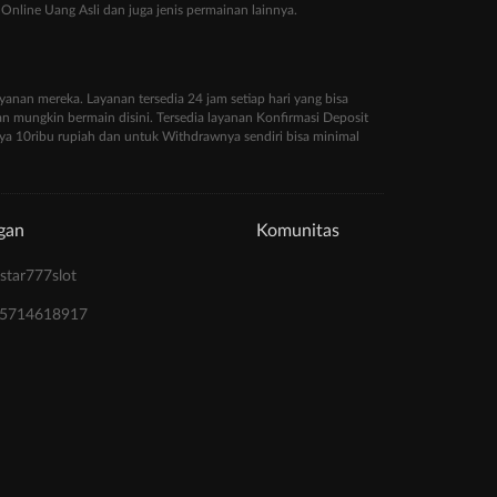
line Uang Asli dan juga jenis permainan lainnya.
nan mereka. Layanan tersedia 24 jam setiap hari yang bisa
 mungkin bermain disini. Tersedia layanan Konfirmasi Deposit
a 10ribu rupiah dan untuk Withdrawnya sendiri bisa minimal
gan
Komunitas
ystar777slot
5714618917