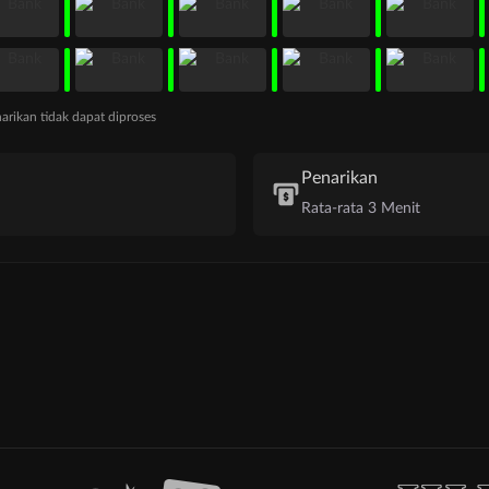
arikan tidak dapat diproses
Penarikan
Rata-rata 3 Menit