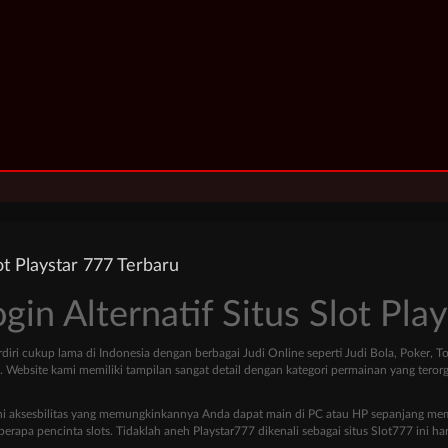
ot Playstar 777 Terbaru
n Alternatif Situs Slot Play
diri cukup lama di Indonesia dengan berbagai Judi Online seperti Judi Bola, Poker, 
Website kami memiliki tampilan sangat detail dengan kategori permainan yang terorg
kni aksesbilitas yang memungkinkannya Anda dapat main di PC atau HP sepanjang mem
apa pencinta slots. Tidaklah aneh Playstar777 dikenali sebagai situs Slot777 ini har