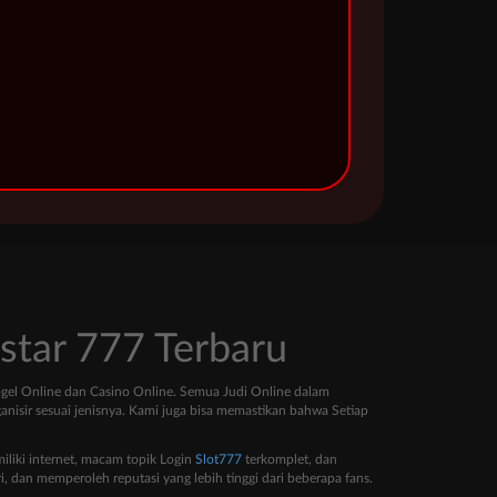
star 777 Terbaru
Togel Online dan Casino Online. Semua Judi Online dalam
anisir sesuai jenisnya. Kami juga bisa memastikan bahwa Setiap
iliki internet, macam topik Login
Slot777
terkomplet, dan
i, dan memperoleh reputasi yang lebih tinggi dari beberapa fans.