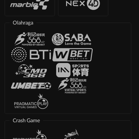
Olahraga
Crash Game