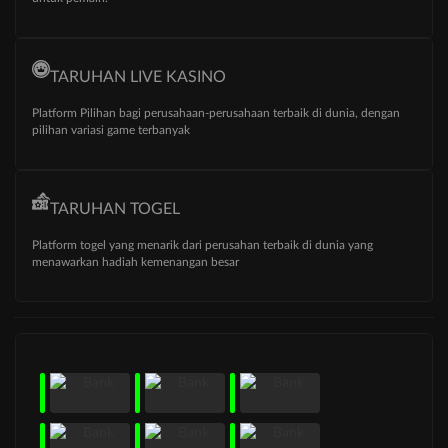
TARUHAN LIVE KASINO
Platform Pilihan bagi perusahaan-perusahaan terbaik di dunia, dengan
pilihan variasi game terbanyak
TARUHAN TOGEL
Platform togel yang menarik dari perusahan terbaik di dunia yang
menawarkan hadiah kemenangan besar