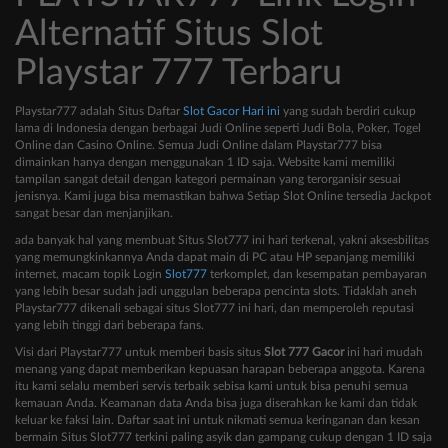
Alternatif Situs Slot
Playstar 777 Terbaru
Playstar777 adalah Situs Daftar
Slot Gacor Hari ini
yang sudah berdiri cukup
lama di Indonesia dengan berbagai Judi Online seperti Judi Bola, Poker, Togel
Online dan Casino Online. Semua Judi Online dalam Playstar777 bisa
dimainkan hanya dengan menggunakan 1 ID saja. Website kami memiliki
tampilan sangat detail dengan kategori permainan yang terorganisir sesuai
jenisnya. Kami juga bisa memastikan bahwa Setiap Slot Online tersedia Jackpot
sangat besar dan menjanjikan.
ada banyak hal yang membuat Situs Slot777 ini hari terkenal, yakni aksesbilitas
yang memungkinkannya Anda dapat main di PC atau HP sepanjang memiliki
internet, macam topik Login
Slot777
terkomplet, dan kesempatan pembayaran
yang lebih besar sudah jadi unggulan beberapa pencinta slots. Tidaklah aneh
Playstar777 dikenali sebagai situs Slot777 ini hari, dan memperoleh reputasi
yang lebih tinggi dari beberapa fans.
Visi dari Playstar777 untuk memberi basis situs
Slot 777 Gacor
ini hari mudah
menang yang dapat memberikan kepuasan harapan beberapa anggota. Karena
itu kami selalu memberi servis terbaik sebisa kami untuk bisa penuhi semua
kemauan Anda. Keamanan data Anda bisa juga diserahkan ke kami dan tidak
keluar ke faksi lain. Daftar saat ini untuk nikmati semua keringanan dan kesan
bermain Situs Slot777 terkini paling asyik dan gampang cukup dengan 1 ID saja