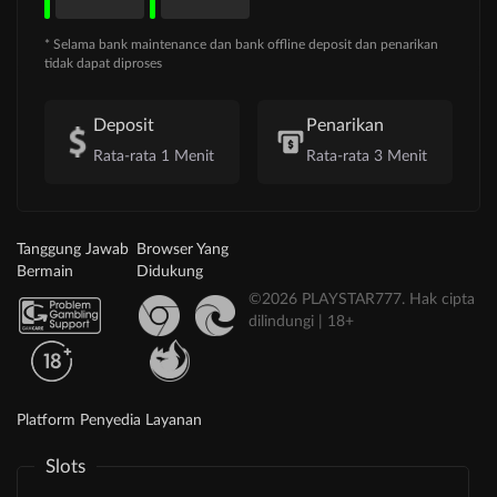
* Selama bank maintenance dan bank offline deposit dan penarikan
tidak dapat diproses
Deposit
Penarikan
Rata-rata 1 Menit
Rata-rata 3 Menit
Tanggung Jawab
Browser Yang
Bermain
Didukung
©2026 PLAYSTAR777. Hak cipta
dilindungi | 18+
Platform Penyedia Layanan
Slots