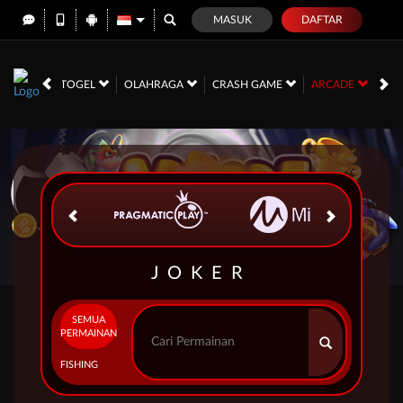
MASUK
DAFTAR
RACE
TOGEL
OLAHRAGA
CRASH GAME
ARCADE
PO
JOKER
SEMUA
PERMAINAN
FISHING