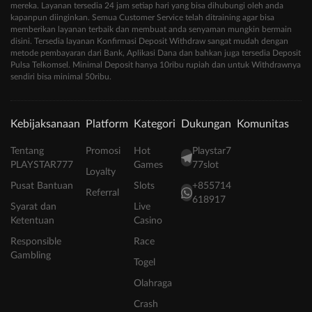
mereka. Layanan tersedia 24 jam setiap hari yang bisa dihubungi oleh anda
kapanpun diinginkan. Semua Customer Service telah ditraining agar bisa
memberikan layanan terbaik dan membuat anda senyaman mungkin bermain
disini. Tersedia layanan Konfirmasi Deposit Withdraw sangat mudah dengan
metode pembayaran dari Bank, Aplikasi Dana dan bahkan juga tersedia Deposit
Pulsa Telkomsel. Minimal Deposit hanya 10ribu rupiah dan untuk Withdrawnya
sendiri bisa minimal 50ribu.
Kebijaksanaan
Platform
Kategori
Dukungan
Komunitas
Tentang
Promosi
Hot
Playstar7
PLAYSTAR777
Games
77slot
Loyalty
Pusat Bantuan
Slots
+855714
Referral
618917
Syarat dan
Live
Ketentuan
Casino
Responsible
Race
Gambling
Togel
Olahraga
Crash