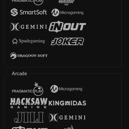
Arcade