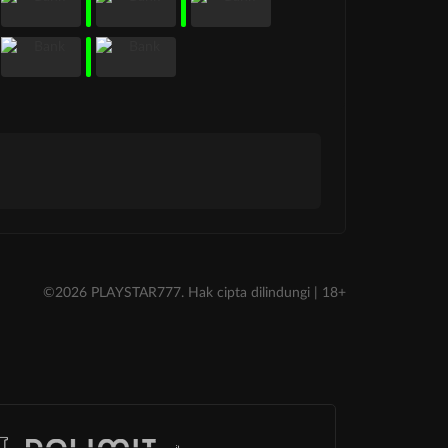
©2026 PLAYSTAR777. Hak cipta dilindungi | 18+