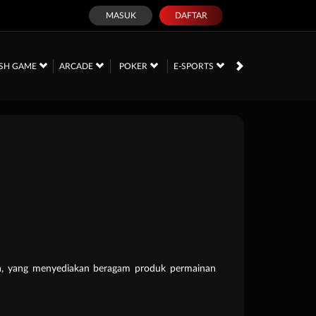
MASUK
DAFTAR
SH GAME
ARCADE
POKER
E-SPORTS
SABUNG AYAM
a, yang menyediakan beragam produk permainan