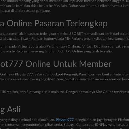
 hari mudah menang yang dapat memberikan kepuasan harapan beberapa anggota. Karen
an ke kami dan tidak keluar ke faksi lain. Daftar saat ini untuk nikmati semua keri
g dapat di unduh secara gampang.
a Online Pasaran Terlengkap
ang terkenal akan pasaran terlengkap mereka. SBOBET menyediakan lebih dari puluha
 Handicap atau Sistem Fur dan tentunya ada Mix Parlay dengan kelipatan keuntungan s
aruhan pada Virtual Sports atau Pertandingan Olahraga Virtual. Dapatkan banyak p
rada tentu bisa memasang taruhan Judi Bola Online yang telah tersedia.
lot777 Online Untuk Member
Online di Playstar777. Selain dari Jackpot Progresif, Kami juga memberikan ketepat
 akan ada event-event seru yang dihadirkan. Semakin lama bermain maka semakin b
miliki ratusan jenis Slot yang bisa dimainkan. Dengan banyaknya Slot Online tersebu
g Asli
 yang paling diminati dan dimainkan.
Playstar777
menghadirkan juga beragam Platform
dan tentunya menguntungkan pihak anda. Sebagai Contoh ada IDNPlay yang tersedia 