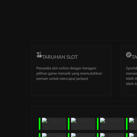
TARUHAN SLOT
T
Penyedia slot online dengan beragam
Sports
pilihan game menarik yang memudahkan
menawa
pemain untuk mencapai jackpot
lebih 
lebih 