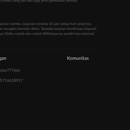
line Uang Asli dan juga jenis permainan lainnya.
nan mereka. Layanan tersedia 24 jam setiap hari yang bisa
 mungkin bermain disini. Tersedia layanan Konfirmasi Deposit
a 10ribu rupiah dan untuk Withdrawnya sendiri bisa minimal
gan
Komunitas
ystar777slot
5714618917