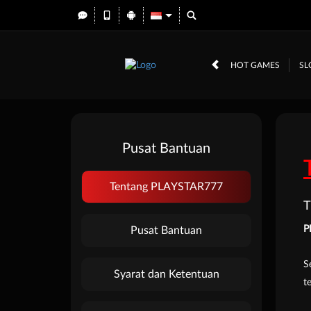
HOT GAMES
SL
Pusat Bantuan
Tentang PLAYSTAR777
P
Pusat Bantuan
S
Syarat dan Ketentuan
t