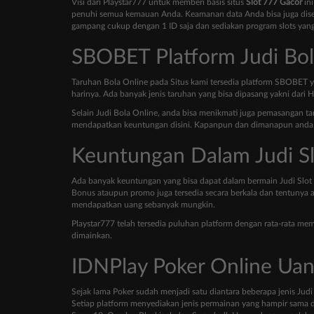
Visi dari Playstar777 untuk memberi basis situs
Slot 777 Gacor
ini
penuhi semua kemauan Anda. Keamanan data Anda bisa juga diserahk
gampang cukup dengan 1 ID saja dan sediakan program slots yan
SBOBET Platform Judi Bol
Taruhan Bola Online pada Situs kami tersedia platform SBOBET y
harinya. Ada banyak jenis taruhan yang bisa dipasang yakni dari
Selain Judi Bola Online, anda bisa menikmati juga pemasangan t
mendapatkan keuntungan disini. Kapanpun dan dimanapun anda be
Keuntungan Dalam Judi S
Ada banyak keuntungan yang bisa dapat dalam bermain Judi Slot 
Bonus ataupun promo juga tersedia secara berkala dan tentunya
mendapatkan uang sebanyak mungkin.
Playstar777 telah tersedia puluhan platform dengan rata-rata me
dimainkan.
IDNPlay Poker Online Uan
Sejak lama Poker sudah menjadi satu diantara beberapa jenis Judi
Setiap platform menyediakan jenis permainan yang hampir sama 