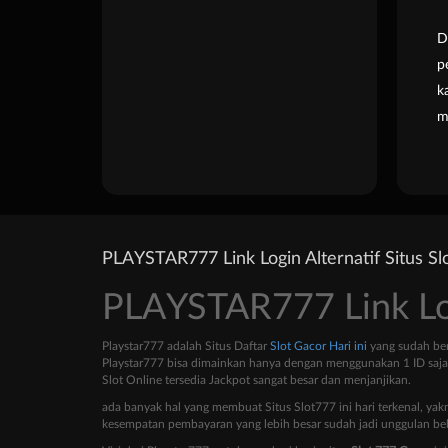
D
p
k
m
PLAYSTAR777 Link Login Alternatif Situs Sl
PLAYSTAR777 Link Logi
Playstar777 adalah Situs Daftar
Slot Gacor Hari ini
yang sudah ber
Playstar777 bisa dimainkan hanya dengan menggunakan 1 ID saja. 
Slot Online tersedia Jackpot sangat besar dan menjanjikan.
ada banyak hal yang membuat Situs Slot777 ini hari terkenal, ya
kesempatan pembayaran yang lebih besar sudah jadi unggulan beber